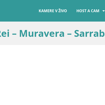
KAMERE V ŽIVO
HOST A CAM
ei – Muravera – Sarra