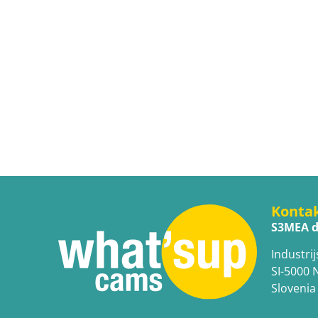
Konta
S3MEA d
Industrij
SI-5000 
Slovenia