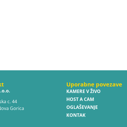
kt
Uporabne povezave
.o.o.
KAMERE V ŽIVO
HOST A CAM
ska c. 44
OGLAŠEVANJE
Nova Gorica
KONTAK