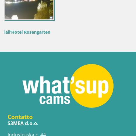
n
Contatto
S3MEA d.o.o.
Industrijska c. 44