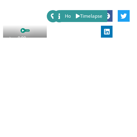
Share:
Host
Timelapse