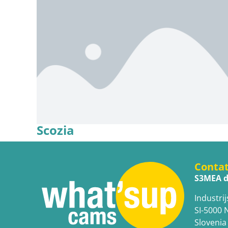
Scozia
Conta
S3MEA d
Industrij
SI-5000 
Slovenia