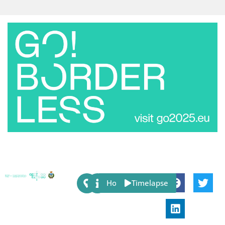
Share:
Host
Timelapse