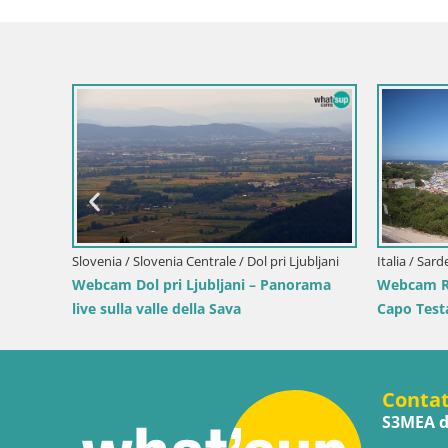
/ Segna
Croazia / L
Webcam po
e le luci d
Slovenia / Savinjska / Velenje
Webcam Lago di Velenje – Spiaggia di
Velenje in diretta
Conta
S3MEA d