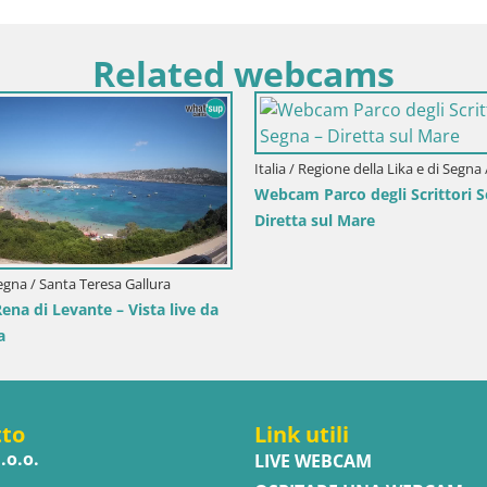
Related webcams
itoraneo-montana / Ika
rto Ika – Vista LIVE sul porto
i Opatija
Italia / Trentino-Alto Adige / Dobbia
Webcam Dobbiaco Dolomiti – V
dall’Hotel Rosengarten
tto
Link utili
.o.o.
LIVE WEBCAM