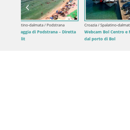
Webcam Bol Zlatni Rat – Diretta dalla
Webcam Su
spiaggia più famosa di Brač
dall’isola 
ista
Brač