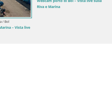
tivan panorama – Vista live
di Brač
Croazia / Spalatino-dalmata / Brella
Webcam Spiaggia Lučica Brela –
sulla costa adriatica