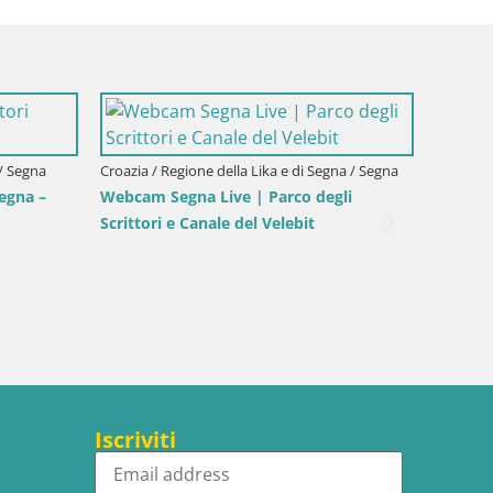
co
Croazia / Regione della Lika e di Segna / Segna
Italia /
ista
Webcam Porto di Segna – Frangiflutti e
Webcam 
Faro in diretta
diretta
Iscriviti