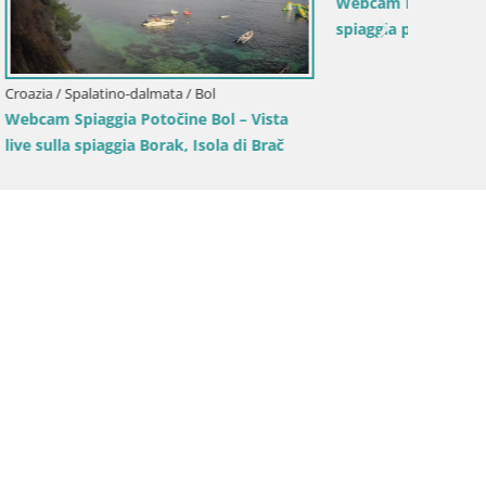
Spiaggi
Spalato
 Vista live