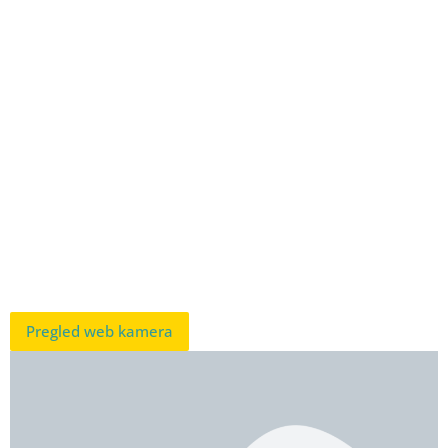
Pregled web kamera