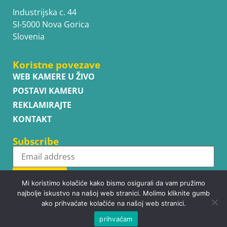
Industrijska c. 44
SI-5000 Nova Gorica
Slovenia
Koristne povezave
WEB KAMERE U ŽIVO
POSTAVI KAMERU
REKLAMIRAJTE
KONTAKT
Subscribe
Subscribe
Mi koristimo kolačiće kako bismo osigurali da vam pružimo
najbolje iskustvo na našoj web stranici. Molimo kliknite gumb
ako prihvaćate kolačiće na našoj web stranici.
prihvaćam
Copyright © WhatsupCams 2016 - 2026. All right reserved.