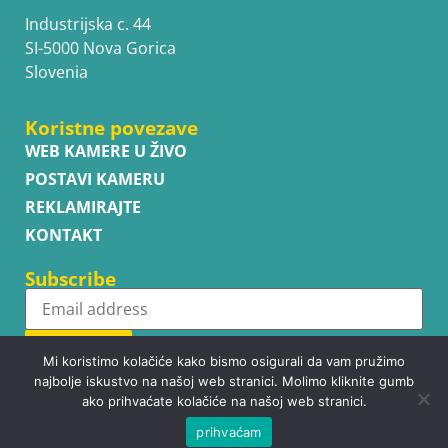
Industrijska c. 44
SI-5000 Nova Gorica
Slovenia
Koristne povezave
WEB KAMERE U ŽIVO
POSTAVI KAMERU
REKLAMIRAJTE
KONTAKT
Subscribe
Subscribe
Mi koristimo kolačiće kako bismo osigurali da vam pružimo
najbolje iskustvo na našoj web stranici. Molimo kliknite gumb
ako prihvaćate kolačiće na našoj web stranici.
prihvaćam
Copyright © WhatsupCams 2016 - 2026. All right reserved.