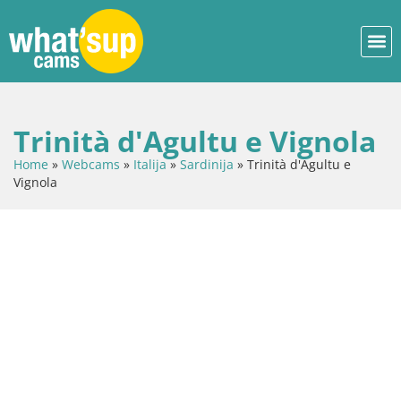
Trinità d'Agultu e Vignola
Home
»
Webcams
»
Italija
»
Sardinija
»
Trinità d'Agultu e
Vignola