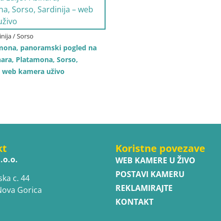
dinija / Sorso
amona, panoramski pogled na
nara, Platamona, Sorso,
 – web kamera uživo
kt
Koristne povezave
.o.o.
WEB KAMERE U ŽIVO
POSTAVI KAMERU
ska c. 44
REKLAMIRAJTE
Nova Gorica
KONTAKT