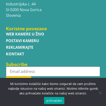
Industrijska c. 44
SI-5000 Nova Gorica
Slovenia
Koristne povezave
WEB KAMERE U ŽIVO
POSTAVI KAMERU
REKLAMIRAJTE
KONTAKT
Subscribe
Subscribe
Mi koristimo kolačiće kako bismo osigurali da vam pružimo
najbolje iskustvo na našoj web stranici. Molimo kliknite gumb
ako prihvaćate kolačiće na našoj web stranici.
prihvaćam
Copyright © WhatsupCams 2016 - 2026. All right reserved.