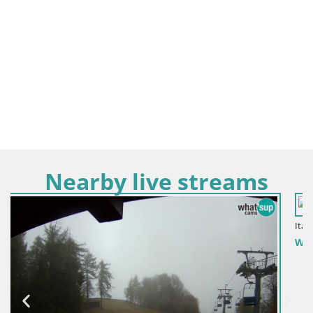
Nearby live streams
Italija / Piemont / Roburent
Web kamera Mont Alpet – Roburent – Cuneo