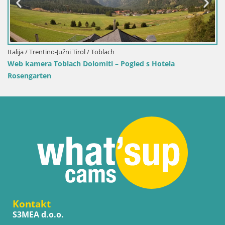
Hrvatska / Ličko-Senjska / Senj
ela
Web kamera Senj luka – Lukobran i svjetionik 
Kontakt
S3MEA d.o.o.