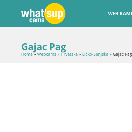
WEB KAME
Gajac Pag
Home
»
Webcams
»
Hrvatska
»
Ličko-Senjska
»
Gajac Pag