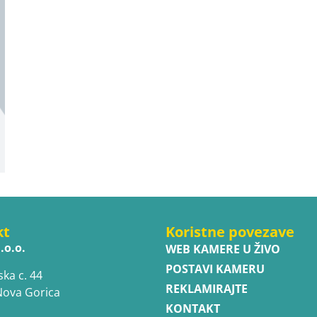
kt
Koristne povezave
.o.o.
WEB KAMERE U ŽIVO
POSTAVI KAMERU
ska c. 44
REKLAMIRAJTE
Nova Gorica
KONTAKT