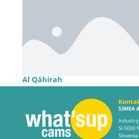
Al Qāhirah
Konta
S3MEA d
Industrij
SI-5000 
Slovenia