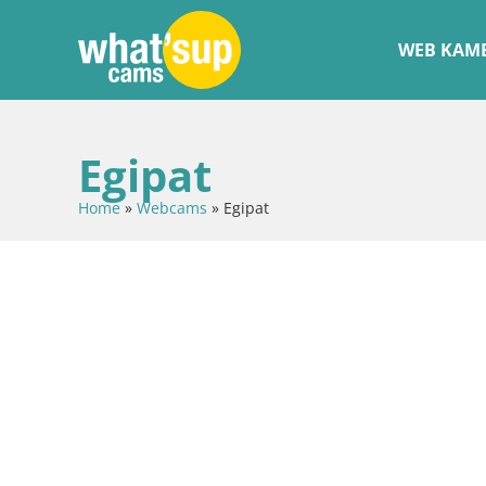
WEB KAME
Egipat
Home
»
Webcams
»
Egipat