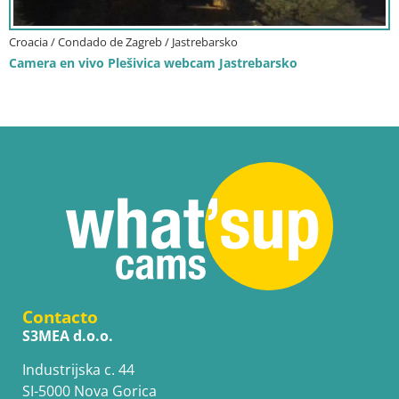
Croacia / Condado de Zagreb / Jastrebarsko
Camera en vivo Plešivica webcam Jastrebarsko
Contacto
S3MEA d.o.o.
Industrijska c. 44
SI-5000 Nova Gorica