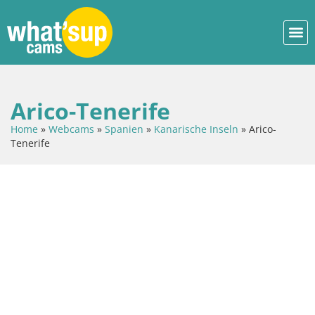
Arico-Tenerife
Home
»
Webcams
»
Spanien
»
Kanarische Inseln
»
Arico-
Tenerife