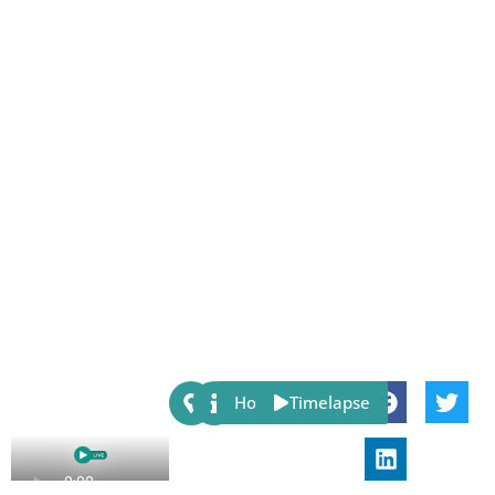
Share:
Host
Timelapse