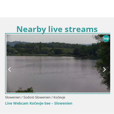
Nearby live streams
Slowenien / Südost-Slowenien / Kočevje
Live Webcam Kočevje-See – Slowenien