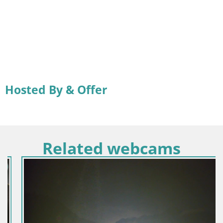
Hosted By & Offer
Related webcams