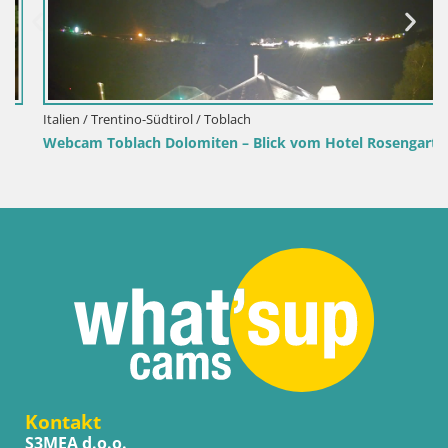
Italien / Trentino-Südtirol / Toblach
Webcam Toblach Dolomiten – Blick vom Hotel Rosengarten
Kontakt
S3MEA d.o.o.