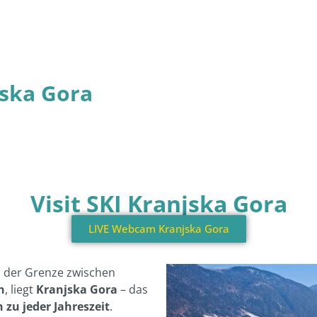
ska Gora
Visit SKI Kranjska Gora
LIVE Webcam Kranjska Gora
n der Grenze zwischen
h
, liegt
Kranjska Gora
– das
n zu jeder Jahreszeit
.