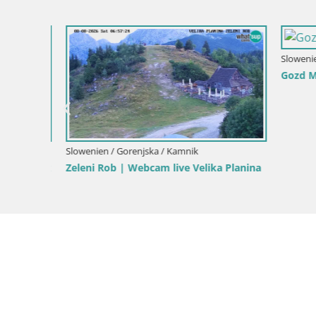
Slowenien / Gorenjska / Kranjska Gora
Gozd Martuljek – Špik-Gruppe
Slowenien /
Planina
RTC Skige