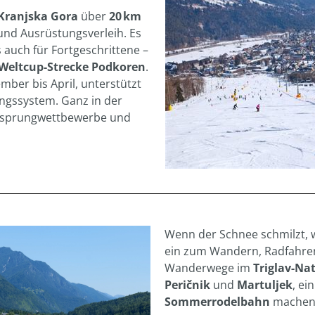
 Kranjska Gora
über
20 km
 und Ausrüstungsverleih. Es
s auch für Fortgeschrittene –
Weltcup-Strecke Podkoren
.
ber bis April, unterstützt
ngssystem. Ganz in der
kisprungwettbewerbe und
Wenn der Schnee schmilzt, 
ein zum Wandern, Radfahre
Wanderwege im
Triglav-Na
Peričnik
und
Martuljek
, ei
Sommerrodelbahn
machen 