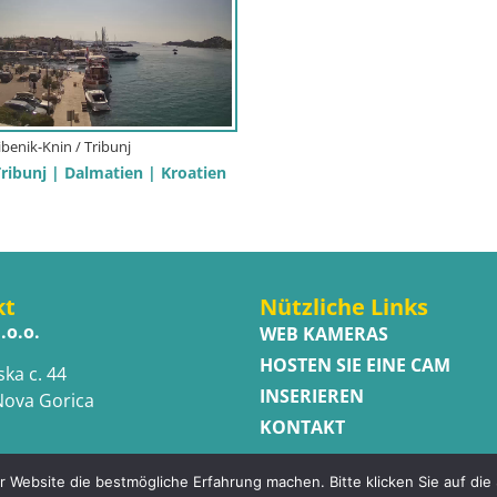
ibenik-Knin / Tribunj
ibunj | Dalmatien | Kroatien
kt
Nützliche Links
.o.o.
WEB KAMERAS
HOSTEN SIE EINE CAM
ska c. 44
INSERIEREN
Nova Gorica
KONTAKT
 Website die bestmögliche Erfahrung machen. Bitte klicken Sie auf die