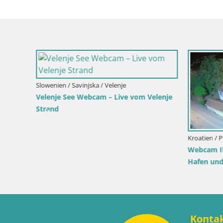
Slowenien / Savinjska / Velenje
Velenje See Webcam – Live vom Velenje
Strand
Kroatien / P
park
Webcam Ik
Hafen und 
Konta