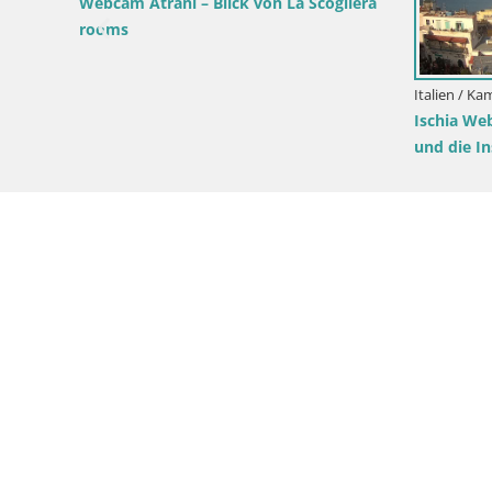
Hotel
Webcam Atrani – Blick von La Scogliera
rooms
Italien / Ka
Ischia We
und die I