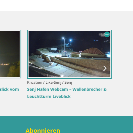
Italien 
Webcam 
Su Giu
Kroatien / Lika-Senj / Senj
Blick vom
Senj Hafen Webcam – Wellenbrecher &
Leuchtturm Liveblick
Abonnieren