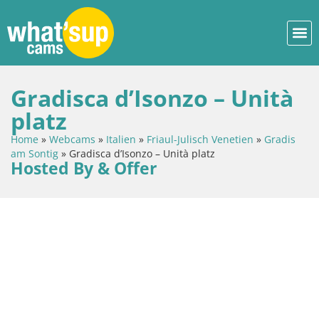
Gradisca d’Isonzo – Unità
platz
Home
»
Webcams
»
Italien
»
Friaul-Julisch Venetien
»
Gradis
am Sontig
»
Gradisca d’Isonzo – Unità platz
Hosted By & Offer