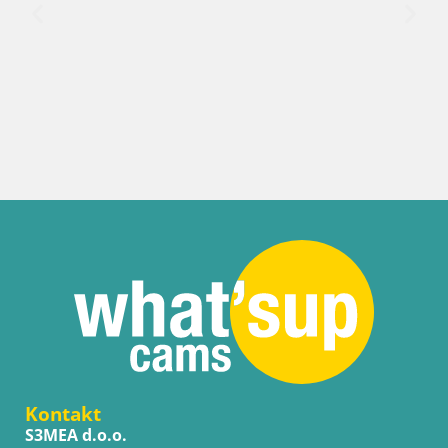
Kroatien / S
Webcam Bol
Kontakt
S3MEA d.o.o.