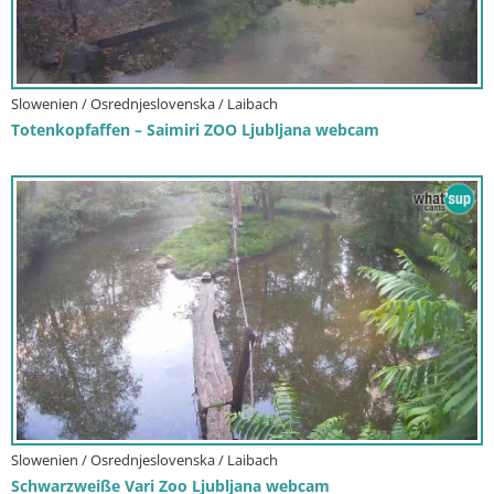
Slowenien / Osrednjeslovenska / Laibach
Totenkopfaffen – Saimiri ZOO Ljubljana webcam
Slowenien / Osrednjeslovenska / Laibach
Schwarzweiße Vari Zoo Ljubljana webcam