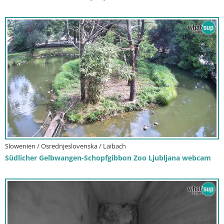
Slowenien / Osrednjeslovenska / Laibach
Südlicher Gelbwangen-Schopfgibbon Zoo Ljubljana webcam