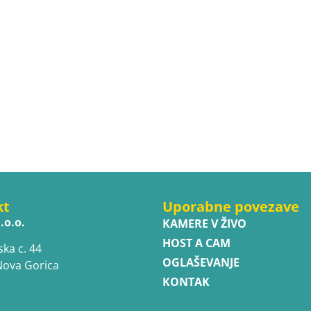
kt
Uporabne povezave
.o.o.
KAMERE V ŽIVO
HOST A CAM
ska c. 44
OGLAŠEVANJE
Nova Gorica
KONTAK