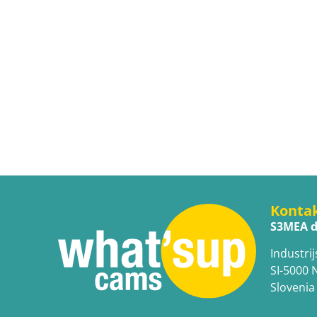
Konta
S3MEA d
Industrij
SI-5000 
Slovenia