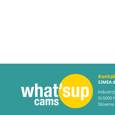
Konta
S3MEA d
Industrij
SI-5000 
Slovenia