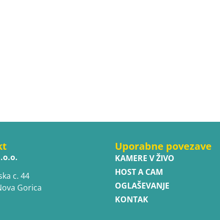
kt
Uporabne povezave
.o.o.
KAMERE V ŽIVO
HOST A CAM
ska c. 44
OGLAŠEVANJE
Nova Gorica
KONTAK