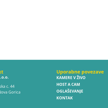
kt
Uporabne povezave
.o.o.
KAMERE V ŽIVO
HOST A CAM
ska c. 44
OGLAŠEVANJE
Nova Gorica
KONTAK