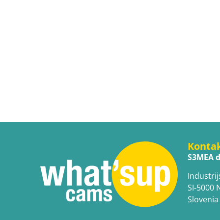
Konta
S3MEA d
Industrij
SI-5000 
Slovenia