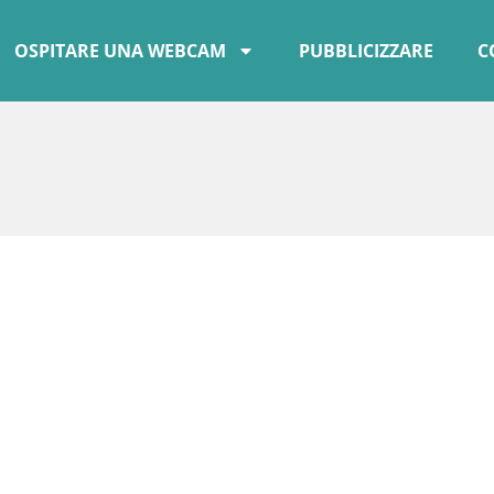
OSPITARE UNA WEBCAM
PUBBLICIZZARE
C