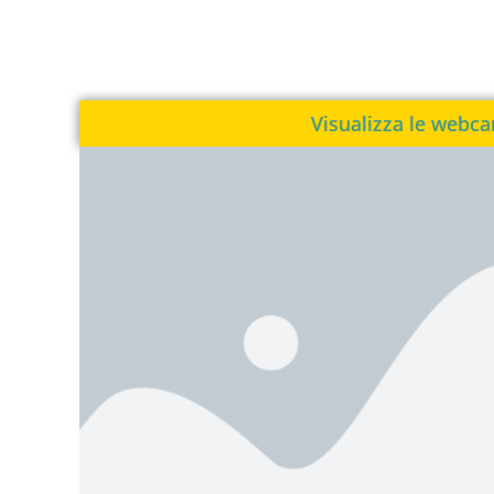
Visualizza le webc