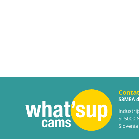
Conta
S3MEA d
Industrij
SI-5000 
Slovenia