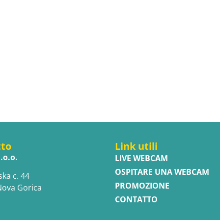
tto
Link utili
.o.o.
LIVE WEBCAM
OSPITARE UNA WEBCAM
ska c. 44
PROMOZIONE
Nova Gorica
CONTATTO