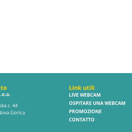
tto
Link utili
.o.o.
LIVE WEBCAM
OSPITARE UNA WEBCAM
ska c. 44
PROMOZIONE
Nova Gorica
CONTATTO