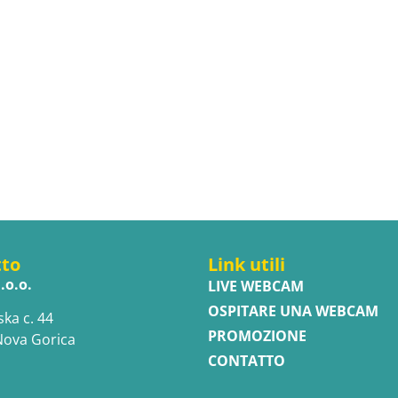
tto
Link utili
.o.o.
LIVE WEBCAM
OSPITARE UNA WEBCAM
ska c. 44
PROMOZIONE
Nova Gorica
CONTATTO