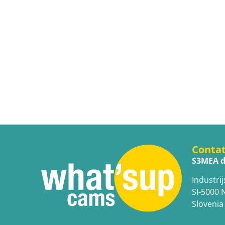
Conta
S3MEA d
Industrij
SI-5000 
Slovenia