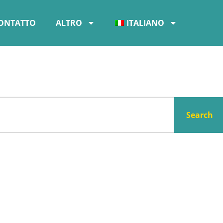
ONTATTO
ALTRO
ITALIANO
Search