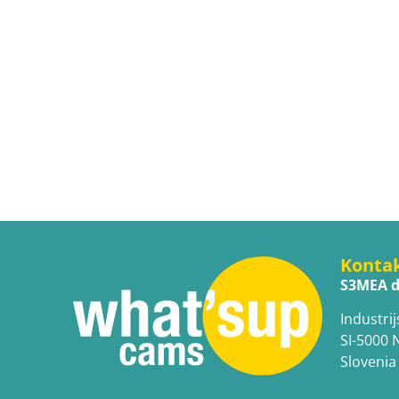
Konta
S3MEA d
Industrij
SI-5000 
Slovenia