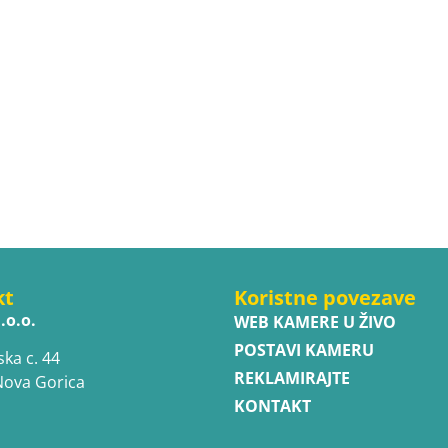
kt
Koristne povezave
.o.o.
WEB KAMERE U ŽIVO
POSTAVI KAMERU
ska c. 44
REKLAMIRAJTE
Nova Gorica
KONTAKT