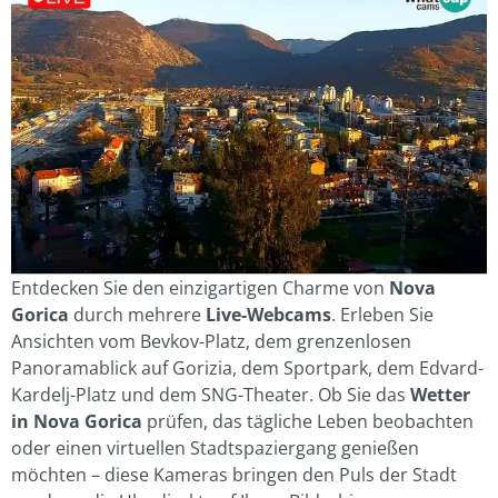
Entdecken Sie den einzigartigen Charme von
Nova
Gorica
durch mehrere
Live-Webcams
. Erleben Sie
Ansichten vom Bevkov-Platz, dem grenzenlosen
Panoramablick auf Gorizia, dem Sportpark, dem Edvard-
Kardelj-Platz und dem SNG-Theater. Ob Sie das
Wetter
in Nova Gorica
prüfen, das tägliche Leben beobachten
oder einen virtuellen Stadtspaziergang genießen
möchten – diese Kameras bringen den Puls der Stadt