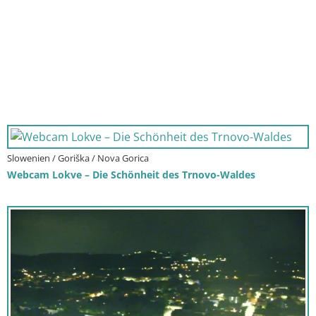
Slowenien / Goriška / Nova Gorica
Webcam Lokve – Die Schönheit des Trnovo-Waldes