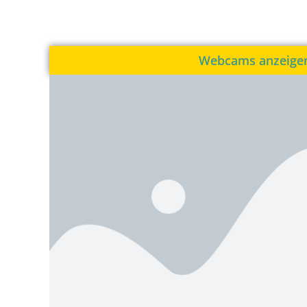
Webcams anzeige