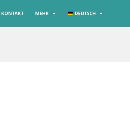
KONTAKT
MEHR
DEUTSCH