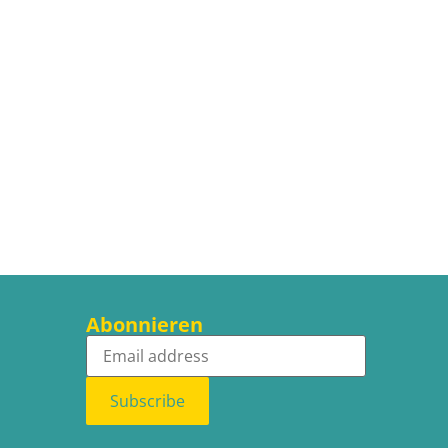
Abonnieren
Subscribe