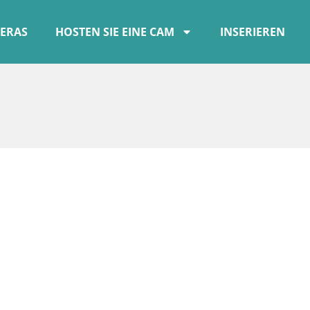
ERAS
HOSTEN SIE EINE CAM
INSERIEREN