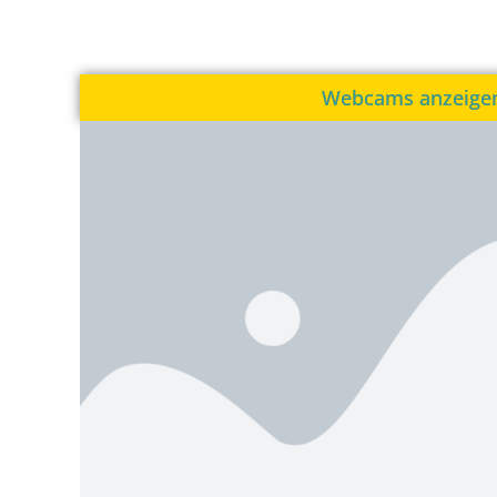
Webcams anzeige