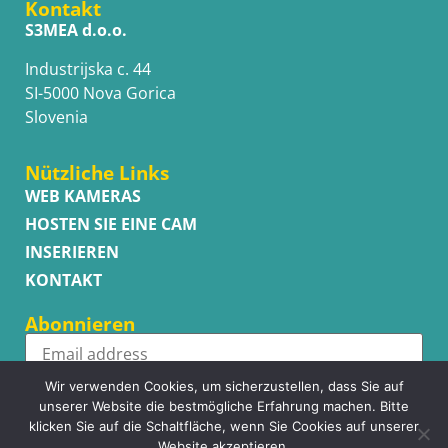
Kontakt
S3MEA d.o.o.
Industrijska c. 44
SI-5000 Nova Gorica
Slovenia
Nützliche Links
WEB KAMERAS
HOSTEN SIE EINE CAM
INSERIEREN
KONTAKT
Abonnieren
Wir verwenden Cookies, um sicherzustellen, dass Sie auf
Subscribe
unserer Website die bestmögliche Erfahrung machen. Bitte
klicken Sie auf die Schaltfläche, wenn Sie Cookies auf unserer
Website akzeptieren.