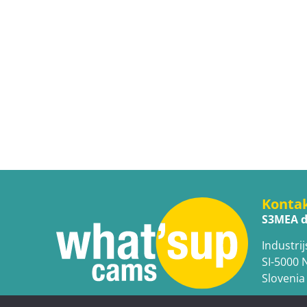
Konta
S3MEA d
Industrij
SI-5000 
Slovenia