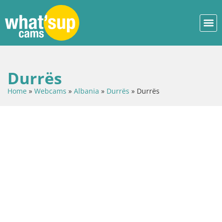
Durrës
Home
»
Webcams
»
Albania
»
Durrës
»
Durrës