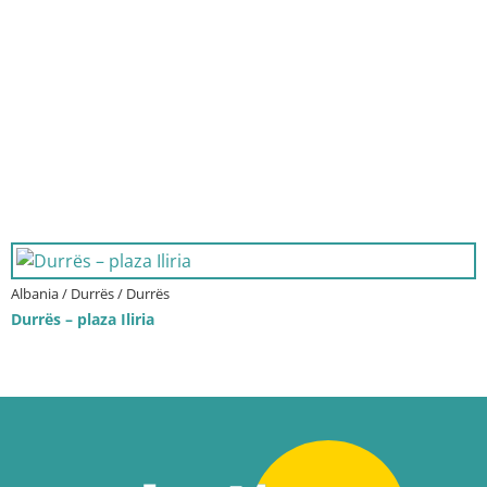
Albania / Durrës / Durrës
Durrës – plaza Iliria