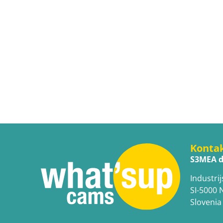
Konta
S3MEA d
Industrij
SI-5000 
Slovenia