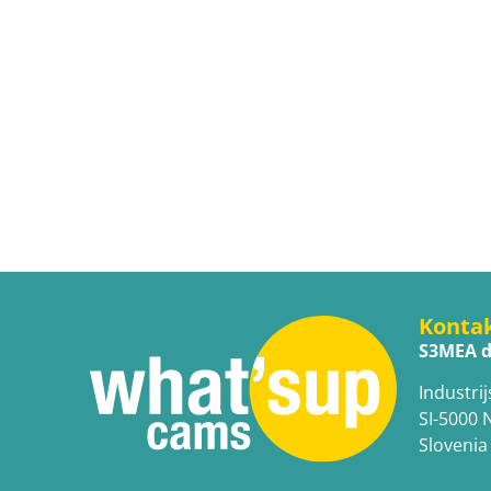
Konta
S3MEA d
Industrij
SI-5000 
Slovenia