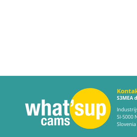
Konta
S3MEA d
Industrij
SI-5000 
Slovenia