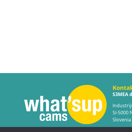
Konta
S3MEA d
Industrij
SI-5000 
Slovenia