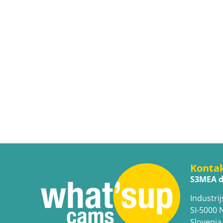
Konta
S3MEA d
Industrij
SI-5000 
Slovenia